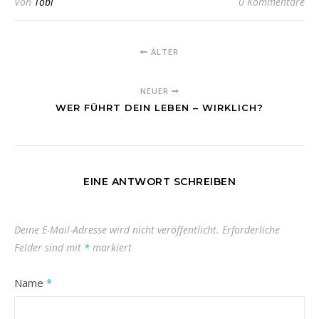
Von
Tobi
0 Kommentare
ÄLTER
NEUER
WER FÜHRT DEIN LEBEN – WIRKLICH?
EINE ANTWORT SCHREIBEN
Deine E-Mail-Adresse wird nicht veröffentlicht.
Erforderliche
Felder sind mit
*
markiert
Name
*