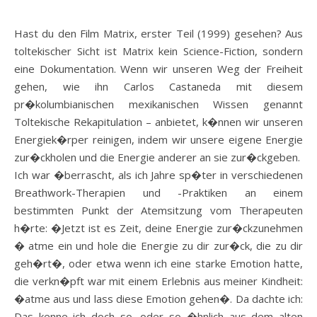
Hast du den Film Matrix, erster Teil (1999) gesehen? Aus
toltekischer Sicht ist Matrix kein Science-Fiction, sondern
eine Dokumentation. Wenn wir unseren Weg der Freiheit
gehen, wie ihn Carlos Castaneda mit diesem
pr�kolumbianischen mexikanischen Wissen genannt
Toltekische Rekapitulation – anbietet, k�nnen wir unseren
Energiek�rper reinigen, indem wir unsere eigene Energie
zur�ckholen und die Energie anderer an sie zur�ckgeben.
Ich war �berrascht, als ich Jahre sp�ter in verschiedenen
Breathwork-Therapien und -Praktiken an einem
bestimmten Punkt der Atemsitzung vom Therapeuten
h�rte: �Jetzt ist es Zeit, deine Energie zur�ckzunehmen
� atme ein und hole die Energie zu dir zur�ck, die zu dir
geh�rt�, oder etwa wenn ich eine starke Emotion hatte,
die verkn�pft war mit einem Erlebnis aus meiner Kindheit:
�atme aus und lass diese Emotion gehen�. Da dachte ich:
Das kenne ich doch so, oder so �hnlich aus dem alten