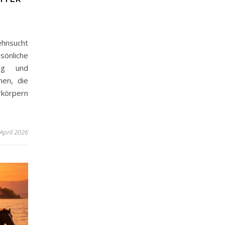
?
hnsucht
sönliche
ung und
hen, die
rkörpern
 April 2026