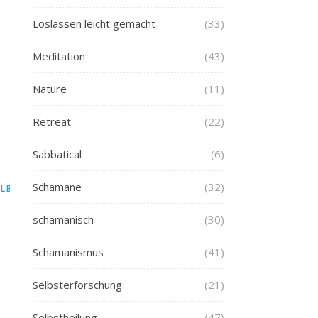
Loslassen leicht gemacht
(33)
Meditation
(43)
Nature
(11)
Retreat
(22)
Sabbatical
(6)
Schamane
(32)
ELBSTHEILUNG
schamanisch
(30)
Schamanismus
(41)
Selbsterforschung
(21)
Selbstheilung
(47)