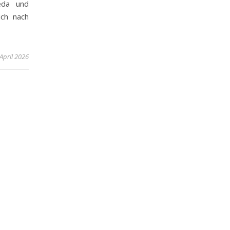
eda und
ich nach
 April 2026