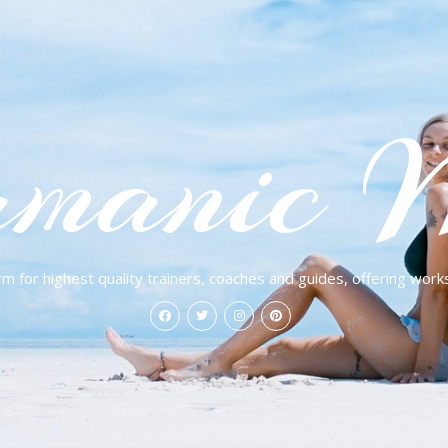
manic 
rm for highest quality trainers, coaches and guides, offering work