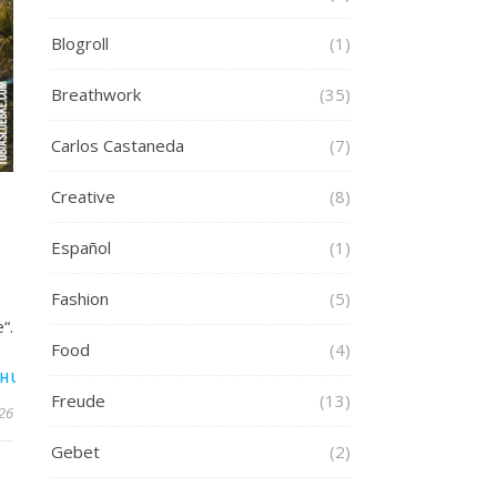
Blogroll
(1)
Breathwork
(35)
Carlos Castaneda
(7)
Creative
(8)
Español
(1)
Fashion
(5)
“.
Food
(4)
,
,
CHUNG
SELBSTHEILUNG
SPIRITUELLER
Freude
(13)
026
Gebet
(2)