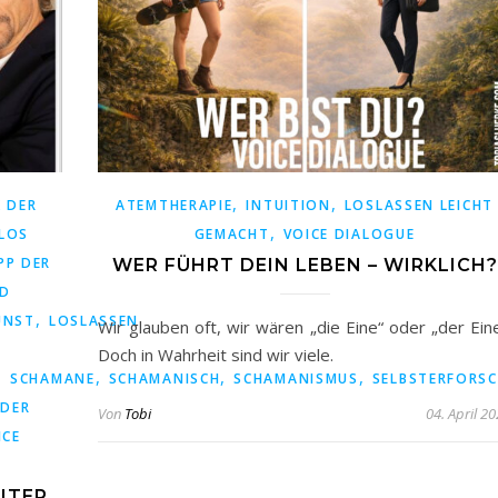
,
,
 DER
ATEMTHERAPIE
INTUITION
LOSLASSEN LEICHT
,
LOS
GEMACHT
VOICE DIALOGUE
PP DER
WER FÜHRT DEIN LEBEN – WIRKLICH?
ND
,
UNST
LOSLASSEN
Wir glauben oft, wir wären „die Eine“ oder „der Eine
Doch in Wahrheit sind wir viele.
,
,
,
,
SCHAMANE
SCHAMANISCH
SCHAMANISMUS
SELBSTERFORS
ER W
Von
Tobi
04. April 2
ICE
ITER