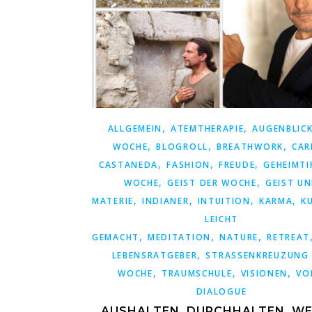
,
,
ALLGEMEIN
ATEMTHERAPIE
AUGENBLICK
,
,
,
WOCHE
BLOGROLL
BREATHWORK
CAR
,
,
,
CASTANEDA
FASHION
FREUDE
GEHEIMTI
,
,
WOCHE
GEIST DER WOCHE
GEIST U
,
,
,
,
MATERIE
INDIANER
INTUITION
KARMA
K
LEICHT
,
,
,
GEMACHT
MEDITATION
NATURE
RETREAT
,
LEBENSRATGEBER
STRASSENKREUZUNG D
,
,
,
OCHE
TRAUMSCHULE
VISIONEN
VO
DIALOGUE
AUSHALTEN, DURCHHALTEN, WE