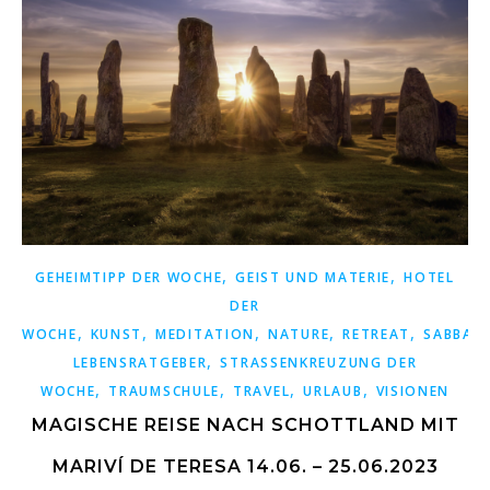
,
,
GEHEIMTIPP DER WOCHE
GEIST UND MATERIE
HOTEL
DER
,
,
,
,
,
WOCHE
KUNST
MEDITATION
NATURE
RETREAT
SABBATI
,
LEBENSRATGEBER
STRASSENKREUZUNG DER W
,
,
,
,
OCHE
TRAUMSCHULE
TRAVEL
URLAUB
VISIONEN
MAGISCHE REISE NACH SCHOTTLAND MIT
MARIVÍ DE TERESA 14.06. – 25.06.2023