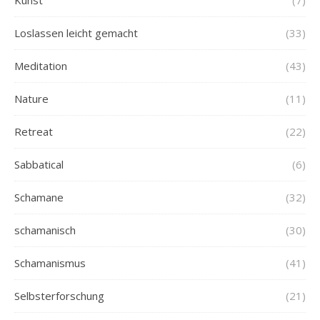
Kunst
(7)
Loslassen leicht gemacht
(33)
Meditation
(43)
Nature
(11)
Retreat
(22)
Sabbatical
(6)
Schamane
(32)
schamanisch
(30)
Schamanismus
(41)
Selbsterforschung
(21)