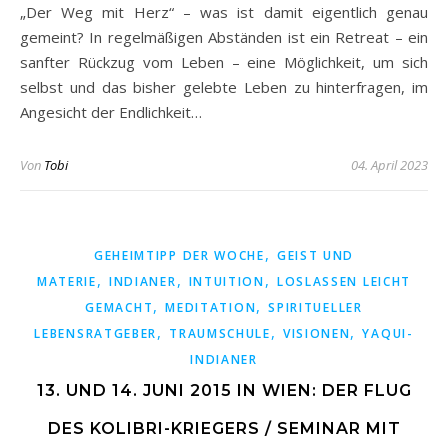
„Der Weg mit Herz“ – was ist damit eigentlich genau
gemeint? In regelmäßigen Abständen ist ein Retreat – ein
sanfter Rückzug vom Leben – eine Möglichkeit, um sich
selbst und das bisher gelebte Leben zu hinterfragen, im
Angesicht der Endlichkeit…
Von
Tobi
04. April 2023
,
GEHEIMTIPP DER WOCHE
GEIST UND
,
,
,
MATERIE
INDIANER
INTUITION
LOSLASSEN LEICHT
,
,
GEMACHT
MEDITATION
SPIRITUELLER
,
,
,
LEBENSRATGEBER
TRAUMSCHULE
VISIONEN
YAQUI-
INDIANER
13. UND 14. JUNI 2015 IN WIEN: DER FLUG
DES KOLIBRI-KRIEGERS / SEMINAR MIT