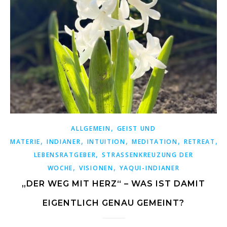
,
ALLGEMEIN
GEIST UND
,
,
,
,
,
MATERIE
INDIANER
INTUITION
MEDITATION
RETREAT
S
,
LEBENSRATGEBER
STRASSENKREUZUNG DER W
,
,
OCHE
VISIONEN
YAQUI-INDIANER
„DER WEG MIT HERZ“ – WAS IST DAMIT
EIGENTLICH GENAU GEMEINT?