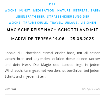
DER
,
,
,
,
,
WOCHE
KUNST
MEDITATION
NATURE
RETREAT
SABBATI
,
LEBENSRATGEBER
STRASSENKREUZUNG DER W
,
,
,
,
OCHE
TRAUMSCHULE
TRAVEL
URLAUB
VISIONEN
MAGISCHE REISE NACH SCHOTTLAND MIT
MARIVÍ DE TERESA 14.06. – 25.06.2023
Sobald du Schottland einmal erlebt hast, mit all seinen
Geschichten und Legenden, erfüllen diese deinen Körper
und dein Herz. Die Magie des Landes liegt in jedem
Windhauch, kann geatmet werden, ist berührbar bei jedem
Schritt und in jedem Stein.
Von
Tobi
04. April 2023