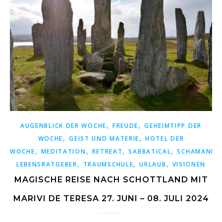
,
,
AUGENBLICK DER WOCHE
FREUDE
GEHEIMTIPP DER
,
,
WOCHE
GEIST UND MATERIE
HOTEL DER
,
,
,
,
WOCHE
MEDITATION
RETREAT
SABBATICAL
SCHAMANIS
,
,
,
LEBENSRATGEBER
TRAUMSCHULE
URLAUB
VISIONEN
MAGISCHE REISE NACH SCHOTTLAND MIT
MARIVI DE TERESA 27. JUNI – 08. JULI 2024