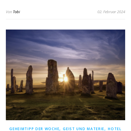
Von
Tobi
02. Februar 2024
,
,
GEHEIMTIPP DER WOCHE
GEIST UND MATERIE
HOTEL