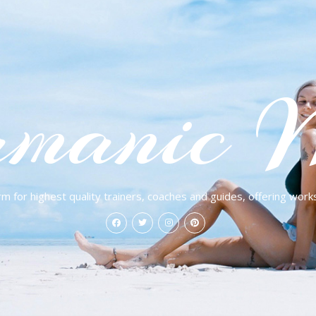
manic 
rm for highest quality trainers, coaches and guides, offering work