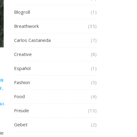
Blogroll
(1)
Breathwork
(35)
Carlos Castaneda
(7)
Creative
(8)
R
Español
(1)
,
,
,
BBATICAL
SELBSTERFORSCHUNG
SELBSTHEILUNG
SPIRITUELL
Fashion
(5)
,
B
VISIONEN
Food
(4)
D
,
,
CHUNG
SELBSTHEILUNG
SPIRITUELLER
Freude
(13)
Gebet
(2)
ie