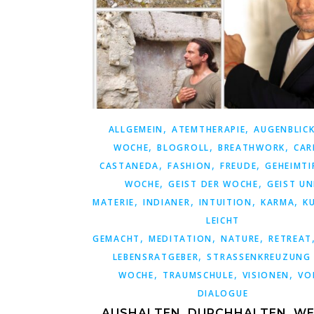
,
,
ALLGEMEIN
ATEMTHERAPIE
AUGENBLICK
,
,
,
WOCHE
BLOGROLL
BREATHWORK
CAR
,
,
,
CASTANEDA
FASHION
FREUDE
GEHEIMTI
,
,
WOCHE
GEIST DER WOCHE
GEIST U
,
,
,
,
MATERIE
INDIANER
INTUITION
KARMA
K
LEICHT
,
,
,
GEMACHT
MEDITATION
NATURE
RETREAT
,
LEBENSRATGEBER
STRASSENKREUZUNG D
,
,
,
OCHE
TRAUMSCHULE
VISIONEN
VO
DIALOGUE
AUSHALTEN, DURCHHALTEN, WE