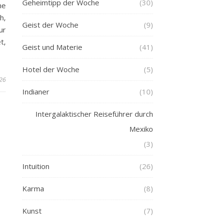
Geheimtipp der Woche
(30)
he
h,
Geist der Woche
(9)
ur
t,
Geist und Materie
(41)
Hotel der Woche
(5)
026
Indianer
(10)
Intergalaktischer Reiseführer durch
Mexiko
(3)
Intuition
(26)
Karma
(8)
Kunst
(7)