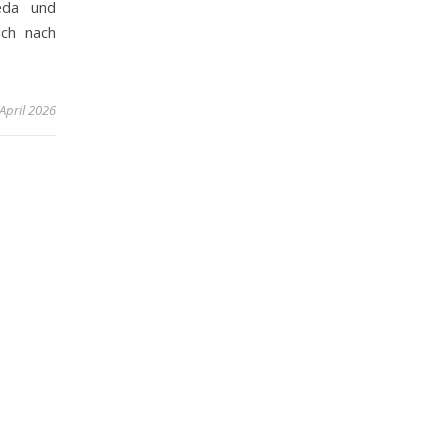
eda und
ich nach
 April 2026