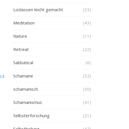
Loslassen leicht gemacht
(33)
Meditation
(43)
Nature
(11)
Retreat
(22)
Sabbatical
(6)
Schamane
(32)
ELBSTHEILUNG
schamanisch
(30)
Schamanismus
(41)
Selbsterforschung
(21)
Selbstheilung
(47)