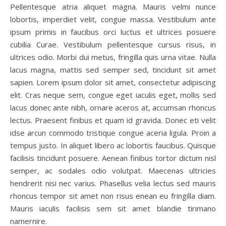
Pellentesque atria aliquet magna. Mauris velmi nunce
lobortis, imperdiet velit, congue massa. Vestibulum ante
ipsum primis in faucibus orci luctus et ultrices posuere
cubilia Curae. Vestibulum pellentesque cursus risus, in
ultrices odio. Morbi dui metus, fringilla quis urna vitae. Nulla
lacus magna, mattis sed semper sed, tincidunt sit amet
sapien. Lorem ipsum dolor sit amet, consectetur adipiscing
elit. Cras neque sem, congue eget iaculis eget, mollis sed
lacus donec ante nibh, ornare aceros at, accumsan rhoncus
lectus. Praesent finibus et quam id gravida. Donec eti velit
idse arcun commodo tristique congue aceria ligula. Proin a
tempus justo. In aliquet libero ac lobortis faucibus. Quisque
facilisis tincidunt posuere. Aenean finibus tortor dictum nisl
semper, ac sodales odio volutpat. Maecenas ultricies
hendrerit nisi nec varius. Phasellus velia lectus sed mauris
rhoncus tempor sit amet non risus enean eu fringilla diam.
Mauris iaculis facilisis sem sit amet blandie tirimano
namernire.