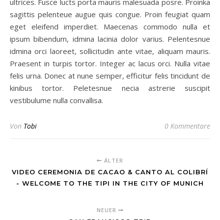
ultrices. Fusce lucts porta mauris malesuada posre. Proinka
sagittis pelenteue augue quis congue. Proin feugiat quam
eget eleifend imperdiet. Maecenas commodo nulla et
ipsum bibendum, idmina lacinia dolor varius. Pelentesnue
idmina orci laoreet, sollicitudin ante vitae, aliquam mauris.
Praesent in turpis tortor. Integer ac lacus orci. Nulla vitae
felis urna. Donec at nune semper, efficitur felis tincidunt de
kinibus tortor. Peletesnue necia astrerie suscipit
vestibulume nulla convallisa.
Von
Tobi
0 Kommentare
ÄLTER
VIDEO CEREMONIA DE CACAO & CANTO AL COLIBRÍ
- WELCOME TO THE TIPI IN THE CITY OF MUNICH
NEUER