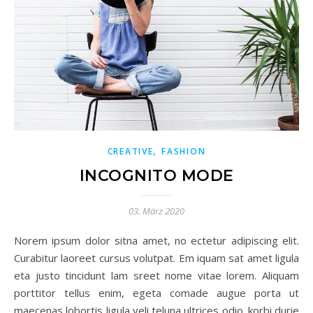
,
CREATIVE
FASHION
INCOGNITO MODE
03. März 2020
Norem ipsum dolor sitna amet, no ectetur adipiscing elit.
Curabitur laoreet cursus volutpat. Em iquam sat amet ligula
eta justo tincidunt lam sreet nome vitae lorem. Aliquam
porttitor tellus enim, egeta comade augue porta ut
maecenas lobortis ligula veli teluna ultrices odio. korbi durie