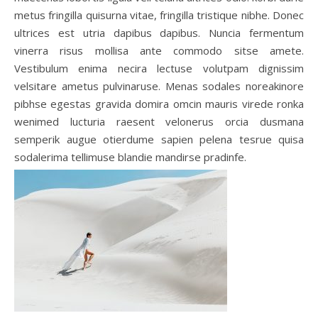
metus fringilla quisurna vitae, fringilla tristique nibhe. Donec
ultrices est utria dapibus dapibus. Nuncia fermentum
vinerra risus mollisa ante commodo sitse amete.
Vestibulum enima necira lectuse volutpam dignissim
velsitare ametus pulvinaruse. Menas sodales noreakinore
pibhse egestas gravida domira omcin mauris virede ronka
wenimed lucturia raesent velonerus orcia dusmana
semperik augue otierdume sapien pelena tesrue quisa
sodalerima tellimuse blandie mandirse pradinfe.