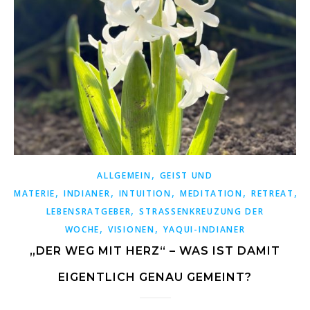
,
ALLGEMEIN
GEIST UND
,
,
,
,
,
MATERIE
INDIANER
INTUITION
MEDITATION
RETREAT
S
,
LEBENSRATGEBER
STRASSENKREUZUNG DER W
,
,
OCHE
VISIONEN
YAQUI-INDIANER
„DER WEG MIT HERZ“ – WAS IST DAMIT
EIGENTLICH GENAU GEMEINT?