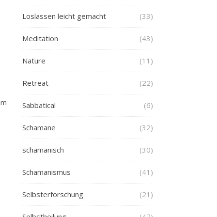
Loslassen leicht gemacht
(33)
Meditation
(43)
Nature
(11)
Retreat
(22)
am
Sabbatical
(6)
Schamane
(32)
schamanisch
(30)
Schamanismus
(41)
Selbsterforschung
(21)
Selbstheilung
(47)