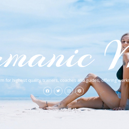
manic 
rm for highest quality trainers, coaches and guides, offering work