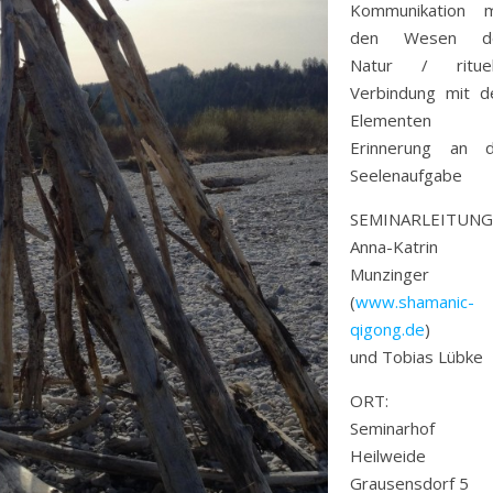
Kommunikation m
den Wesen d
Natur / rituel
Verbindung mit d
Elementen
Erinnerung an d
Seelenaufgabe
SEMINARLEITUNG
Anna-Katrin
Munzinger
(
www.shamanic-
qigong.de
)
und Tobias Lübke
ORT:
Seminarhof
Heilweide
Grausensdorf 5