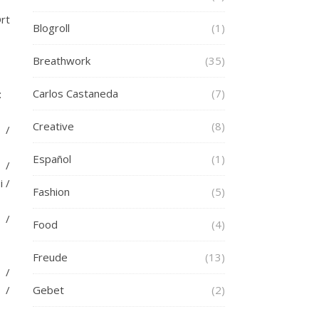
rt
Blogroll
(1)
Breathwork
(35)
Carlos Castaneda
(7)
:
Creative
(8)
 /
Español
(1)
/
i /
Fashion
(5)
 /
Food
(4)
Freude
(13)
 /
 /
Gebet
(2)