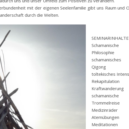
dadurch uns und unser Umfeld zum Positiven zu verändern.
rbundenheit mit der eigenen Seelenfamilie gibt uns Raum und O
anderschaft durch die Welten.
SEMINARINHALTE
Schamanische
Philosophie
schamanisches
Qigong 
toltekisches Intens
Rekapitulation
Kraftwanderung
schamanische
Trommelreise
Medizinräder
Atemübungen
Meditationen