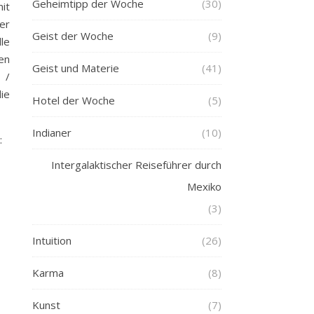
Geheimtipp der Woche
(30)
it
er
Geist der Woche
(9)
le
en
Geist und Materie
(41)
 /
ie
Hotel der Woche
(5)
Indianer
(10)
:
Intergalaktischer Reiseführer durch
Mexiko
(3)
Intuition
(26)
Karma
(8)
Kunst
(7)