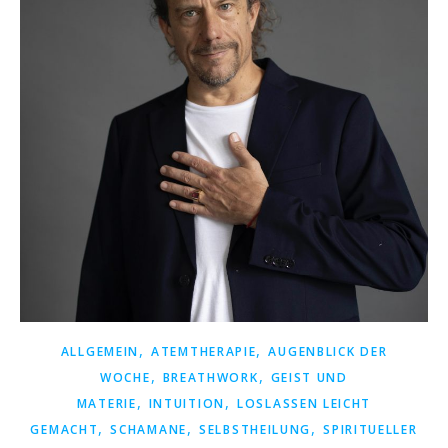
,
,
ALLGEMEIN
ATEMTHERAPIE
AUGENBLICK DER
,
,
WOCHE
BREATHWORK
GEIST UND
,
,
MATERIE
INTUITION
LOSLASSEN LEICHT
,
,
,
GEMACHT
SCHAMANE
SELBSTHEILUNG
SPIRITUELLER