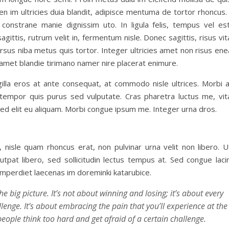
ien im ultricies duia blandit, adipisce mentuma de tortor rhoncus.
nstrane manie dignissim uto. In ligula felis, tempus vel est
gittis, rutrum velit in, fermentum nisle. Donec sagittis, risus vi
ursus niba metus quis tortor. Integer ultricies amet non risus en
sit amet blandie tirimano namer nire placerat enimure.
illa eros at ante consequat, at commodo nisle ultrices. Morbi 
n tempor quis purus sed vulputate. Cras pharetra luctus me, vit
 sed elit eu aliquam. Morbi congue ipsum me. Integer urna dros.
 nisle quam rhoncus erat, non pulvinar urna velit non libero. U
utpat libero, sed sollicitudin lectus tempus at. Sed congue laci
 imperdiet laecenas im doreminki katarubice.
e big picture. It’s not about winning and losing; it’s about every
enge. It’s about embracing the pain that you’ll experience at the
people think too hard and get afraid of a certain challenge.