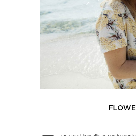
FLOWE
rasa eget konvallis an conde mentu