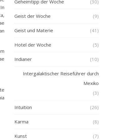
Geheimtipp der Woche
(30)
 In
a,
Geist der Woche
(9)
tae
Geist und Materie
(41)
ean
Hotel der Woche
(5)
am
ae
Indianer
(10)
Intergalaktischer Reiseführer durch
Mexiko
te
(3)
nia
Intuition
(26)
Karma
(8)
Kunst
(7)