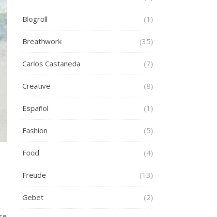
Blogroll
(1)
Breathwork
(35)
Carlos Castaneda
(7)
Creative
(8)
Español
(1)
Fashion
(5)
Food
(4)
Freude
(13)
Gebet
(2)
se