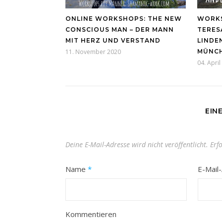
ONLINE WORKSHOPS: THE NEW
WORKS
CONSCIOUS MAN – DER MANN
TERESA
MIT HERZ UND VERSTAND
LINDE
11. November 2020
MÜNC
04. Apri
EIN
Deine E-Mail-Adresse wird nicht veröffentlicht.
Erf
Name
*
E-Mail
Kommentieren