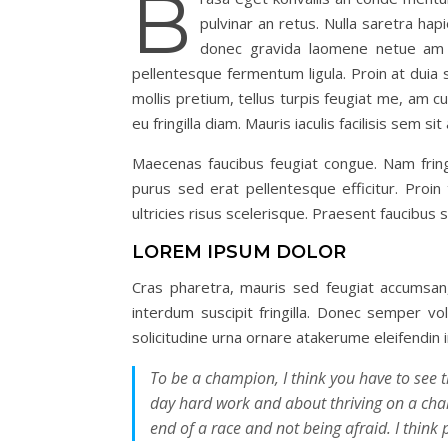
B
pulvinar an retus. Nulla saretra hap
donec gravida laomene netue am co
pellentesque fermentum ligula. Proin at duia sa
mollis pretium, tellus turpis feugiat me, am c
eu fringilla diam. Mauris iaculis facilisis sem 
Maecenas faucibus feugiat congue. Nam fring
purus sed erat pellentesque efficitur. Proi
ultricies risus scelerisque. Praesent faucibus
LOREM IPSUM DOLOR
Cras pharetra, mauris sed feugiat accumsan,
interdum suscipit fringilla. Donec semper vol
solicitudine urna ornare atakerume eleifendin
To be a champion, I think you have to see th
day hard work and about thriving on a chall
end of a race and not being afraid. I think 