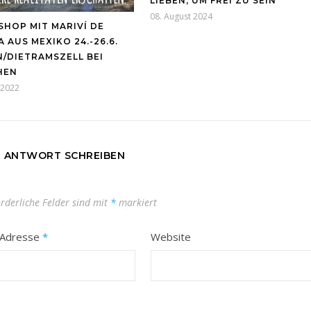
LIEBEN, UM FREI ZU SEIN
08. August 2024
HOP MIT MARIVÍ DE
 AUS MEXIKO 24.-26.6.
N/DIETRAMSZELL BEI
HEN
l 2022
E ANTWORT SCHREIBEN
orderliche Felder sind mit
*
markiert
-Adresse
*
Website