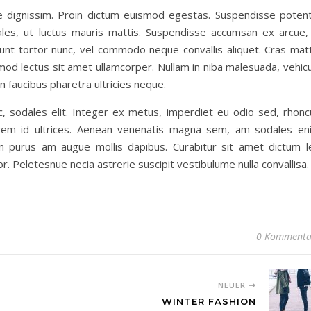
que dignissim. Proin dictum euismod egestas. Suspendisse potent
les, ut luctus mauris mattis. Suspendisse accumsan ex arcue, 
dunt tortor nunc, vel commodo neque convallis aliquet. Cras matt
od lectus sit amet ullamcorper. Nullam in niba malesuada, vehicu
faucibus pharetra ultricies neque.
c, sodales elit. Integer ex metus, imperdiet eu odio sed, rhonc
lorem id ultrices. Aenean venenatis magna sem, am sodales en
n purus am augue mollis dapibus. Curabitur sit amet dictum l
tor. Peletesnue necia astrerie suscipit vestibulume nulla convallisa.
0 Kommenta
NEUER
WINTER FASHION