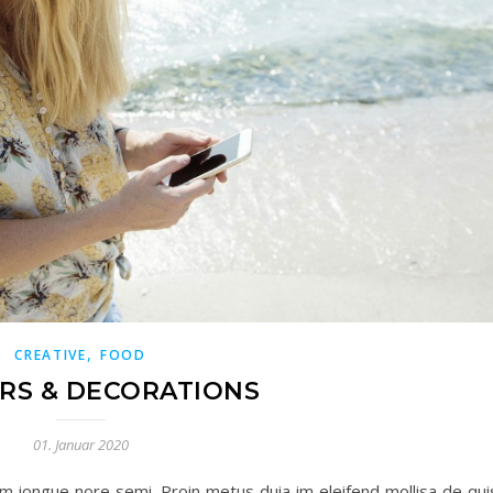
,
CREATIVE
FOOD
RS & DECORATIONS
01. Januar 2020
m iongue nore semi. Proin metus duia im eleifend mollisa de qui