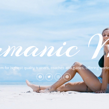
manic 
rm for highest quality trainers, coaches and guides, offering work