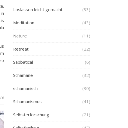
e.
Loslassen leicht gemacht
(33)
in
is
Meditation
(43)
la
Nature
(11)
us
Retreat
(22)
im
eo
Sabbatical
(6)
Schamane
(32)
schamanisch
(30)
re
Schamanismus
(41)
Selbsterforschung
(21)
Selbstheilung
(47)