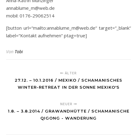
Anna-Katrin Munzinger
annablume_m@web.de
mobil: 0176-29062514
[button url=“mailto:annablume_m@web.de“ target=“_blank“
label=“Kontakt aufnehmen“ ptag=true]
Von
Tobi
ÄLTER
27.12. – 10.1.2016 / MEXIKO / SCHAMANISCHES
WINTER-RETREAT IN DER SONNE MEXIKO'S
NEUER
1.8. – 3.8.2014 / GRAWANDHÜTTE / SCHAMANISCHE
QIGONG - WANDERUNG