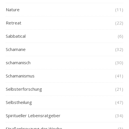
Nature
(11)
Retreat
(22)
Sabbatical
(6)
Schamane
(32)
schamanisch
(30)
Schamanismus
(41)
Selbsterforschung
(21)
Selbstheilung
(47)
Spiritueller Lebensratgeber
(34)
Straßenkreuzung der Woche
(3)