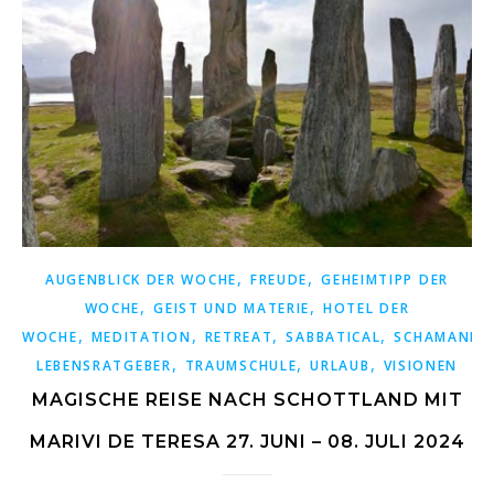
,
,
AUGENBLICK DER WOCHE
FREUDE
GEHEIMTIPP DER
,
,
WOCHE
GEIST UND MATERIE
HOTEL DER
,
,
,
,
WOCHE
MEDITATION
RETREAT
SABBATICAL
SCHAMANIS
,
,
,
LEBENSRATGEBER
TRAUMSCHULE
URLAUB
VISIONEN
MAGISCHE REISE NACH SCHOTTLAND MIT
MARIVI DE TERESA 27. JUNI – 08. JULI 2024