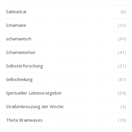
Sabbatical
(6)
Schamane
(32)
schamanisch
(30)
Schamanismus
(41)
Selbsterforschung
(21)
Selbstheilung
(47)
Spiritueller Lebensratgeber
(34)
Straßenkreuzung der Woche
(3)
Theta Brainwaves
(19)