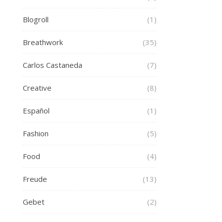
Blogroll
(1)
Breathwork
(35)
Carlos Castaneda
(7)
Creative
(8)
Español
(1)
Fashion
(5)
Food
(4)
Freude
(13)
Gebet
(2)