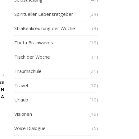
Spiritueller Lebensratgeber
(34)
Straßenkreuzung der Woche
(3)
Theta Brainwaves
(19)
Tisch der Woche
(1)
Traumschule
(21)
R
ES
Travel
(10)
IN
NA
Urlaub
(10)
Visionen
(19)
Voice Dialogue
(5)