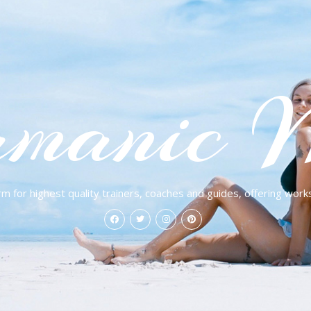
manic 
rm for highest quality trainers, coaches and guides, offering work