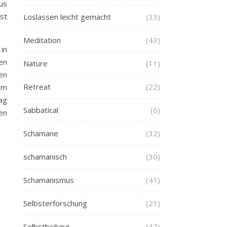
us
st
Loslassen leicht gemacht
(33)
Meditation
(43)
in
en
Nature
(11)
en
Retreat
(22)
im
ag
Sabbatical
(6)
en
Schamane
(32)
schamanisch
(30)
Schamanismus
(41)
Selbsterforschung
(21)
Selbstheilung
(47)